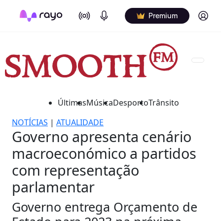
On Air
Podcasts
Log in
Premium
Últimas
Música
Desporto
Trânsito
NOTÍCIAS
|
ATUALIDADE
Governo apresenta cenário
macroeconómico a partidos
com representação
parlamentar
Governo entrega Orçamento de