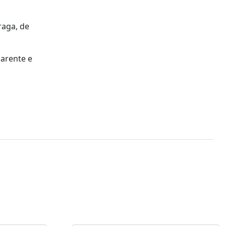
raga, de
parente e
s