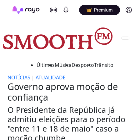
On Air
Podcasts
Log in
Premium
Últimas
Música
Desporto
Trânsito
NOTÍCIAS
|
ATUALIDADE
Governo aprova moção de
confiança
O Presidente da República já
admitiu eleições para o período
"entre 11 e 18 de maio" caso a
moção chumbe.