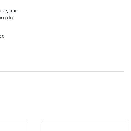
que, por
bro do
os