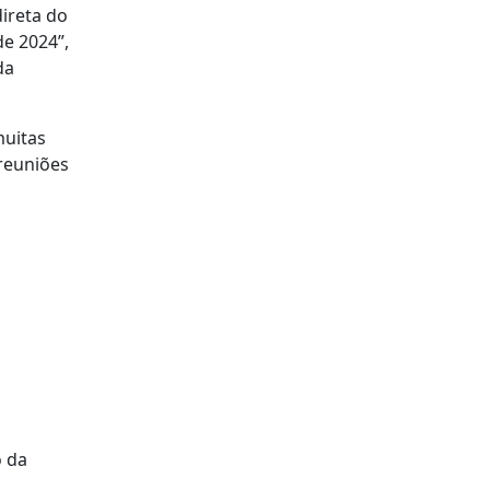
ireta do
de 2024”,
da
muitas
 reuniões
o da