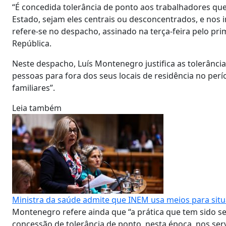
“É concedida tolerância de ponto aos trabalhadores que
Estado, sejam eles centrais ou desconcentrados, e nos 
refere-se no despacho, assinado na terça-feira pelo pri
República.
Neste despacho, Luís Montenegro justifica as tolerânci
pessoas para fora dos seus locais de residência no perí
familiares”.
Leia também
Ministra da saúde admite que INEM usa meios para situ
Montenegro refere ainda que “a prática que tem sido se
concessão de tolerância de ponto, nesta época, nos serv