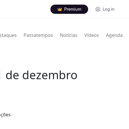
Premium
Log in
staques
Passatempos
Notícias
Vídeos
Agenda
31 de dezembro
nções