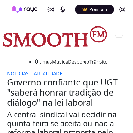
On Air
Podcasts
Log in
Premium
Últimas
Música
Desporto
Trânsito
NOTÍCIAS
|
ATUALIDADE
Governo confiante que UGT
"saberá honrar tradição de
diálogo" na lei laboral
A central sindical vai decidir na
quinta-feira se aceita ou não a
reforma laboral proposta pelo