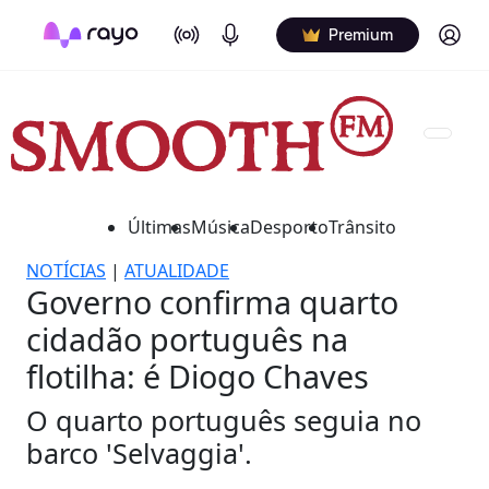
On Air
Podcasts
Log in
Premium
Últimas
Música
Desporto
Trânsito
NOTÍCIAS
|
ATUALIDADE
Governo confirma quarto
cidadão português na
flotilha: é Diogo Chaves
O quarto português seguia no
barco 'Selvaggia'.