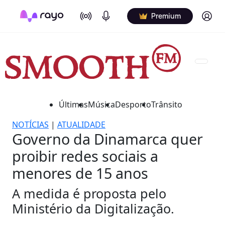
On Air
Podcasts
Log in
Premium
Últimas
Música
Desporto
Trânsito
NOTÍCIAS
|
ATUALIDADE
Governo da Dinamarca quer
proibir redes sociais a
menores de 15 anos
A medida é proposta pelo
Ministério da Digitalização.