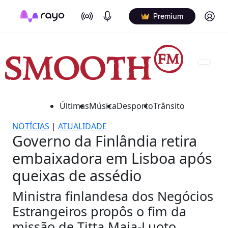
On Air
Podcasts
Log in
Premium
Últimas
Música
Desporto
Trânsito
NOTÍCIAS
|
ATUALIDADE
Governo da Finlândia retira
embaixadora em Lisboa após
queixas de assédio
Ministra finlandesa dos Negócios
Estrangeiros propôs o fim da
missão de Titta Maja-Luoto.