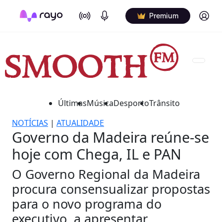
On Air
Podcasts
Log in
Premium
Últimas
Música
Desporto
Trânsito
NOTÍCIAS
|
ATUALIDADE
Governo da Madeira reúne-se
hoje com Chega, IL e PAN
O Governo Regional da Madeira
procura consensualizar propostas
para o novo programa do
executivo, a apresentar