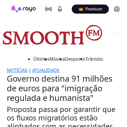
On Air
Podcasts
Log in
Premium
Últimas
Música
Desporto
Trânsito
NOTÍCIAS
|
ATUALIDADE
Governo destina 91 milhões
de euros para "imigração
regulada e humanista"
Proposta passa por garantir que
os fluxos migratórios estão
alinhados com as necessidades