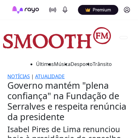
On Air
Podcasts
Log in
Premium
Últimas
Música
Desporto
Trânsito
NOTÍCIAS
|
ATUALIDADE
Governo mantém "plena
confiança" na Fundação de
Serralves e respeita renúncia
da presidente
Isabel Pires de Lima renunciou