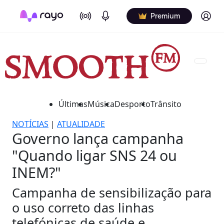
On Air
Podcasts
Log in
Premium
Últimas
Música
Desporto
Trânsito
NOTÍCIAS
|
ATUALIDADE
Governo lança campanha
"Quando ligar SNS 24 ou
INEM?"
Campanha de sensibilização para
o uso correto das linhas
telefónicas de saúde e