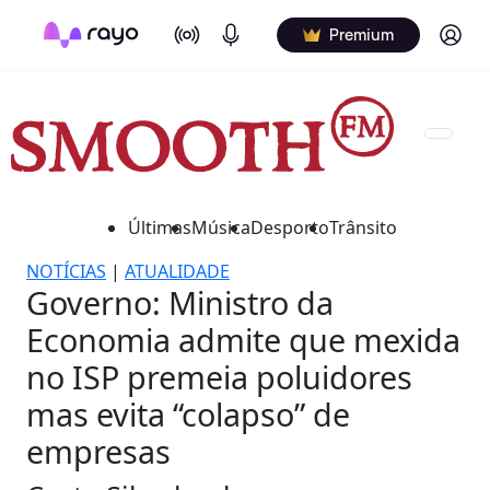
On Air
Podcasts
Log in
Premium
Últimas
Música
Desporto
Trânsito
NOTÍCIAS
|
ATUALIDADE
Governo: Ministro da
Economia admite que mexida
no ISP premeia poluidores
mas evita “colapso” de
empresas