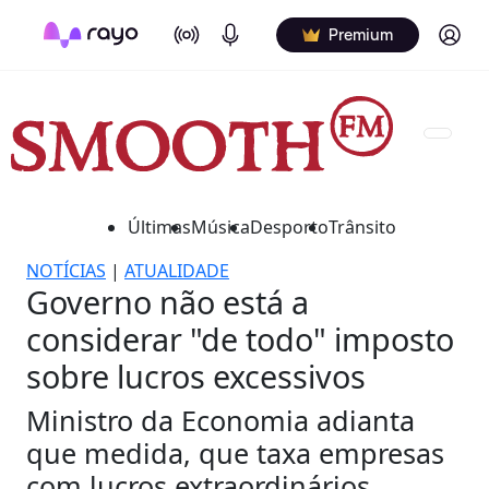
On Air
Podcasts
Log in
Premium
Últimas
Música
Desporto
Trânsito
NOTÍCIAS
|
ATUALIDADE
Governo não está a
considerar "de todo" imposto
sobre lucros excessivos
Ministro da Economia adianta
que medida, que taxa empresas
com lucros extraordinários