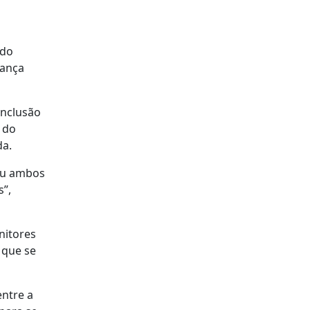
 do
rança
Inclusão
 do
da.
 ou ambos
s”,
nitores
 que se
ntre a