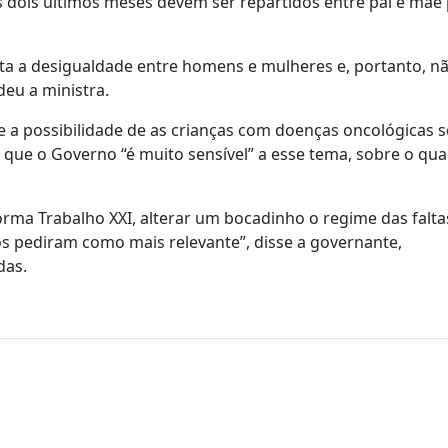
 os dois últimos meses devem ser repartidos entre pai e mãe
a a desigualdade entre homens e mulheres e, portanto, nã
deu a ministra.
 a possibilidade de as crianças com doenças oncológicas 
ue o Governo “é muito sensível” a esse tema, sobre o qual
ma Trabalho XXI, alterar um bocadinho o regime das falta
s pediram como mais relevante”, disse a governante,
das.