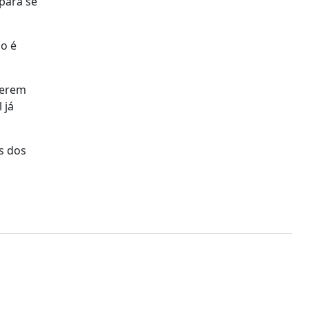
 para se
o é
serem
 já
s dos