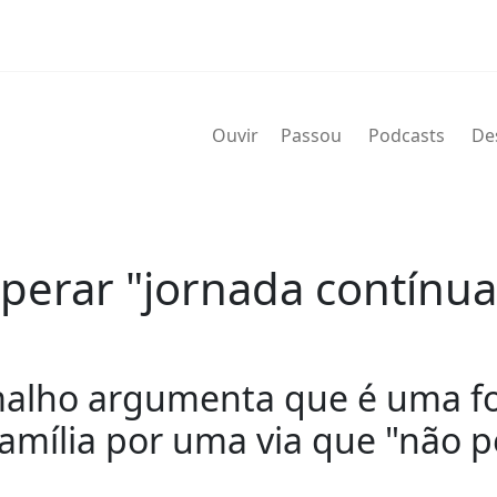
Ouvir
Passou
Podcasts
De
perar "jornada contínua
malho argumenta que é uma fo
mília por uma via que "não pe