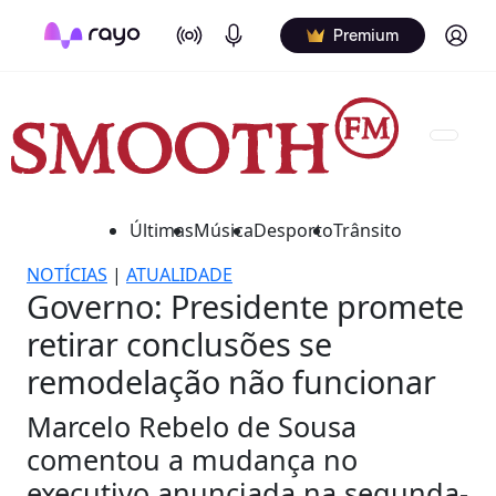
On Air
Podcasts
Log in
Premium
Últimas
Música
Desporto
Trânsito
NOTÍCIAS
|
ATUALIDADE
Governo: Presidente promete
retirar conclusões se
remodelação não funcionar
Marcelo Rebelo de Sousa
comentou a mudança no
executivo anunciada na segunda-