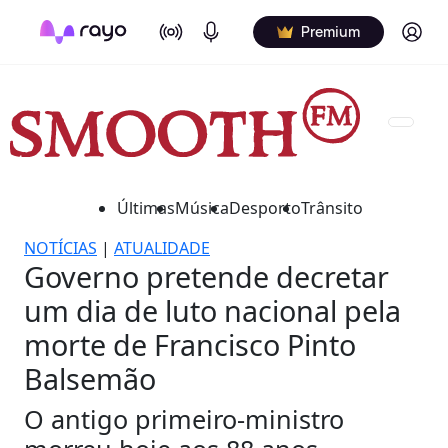
On Air
Podcasts
Log in
Premium
Últimas
Música
Desporto
Trânsito
NOTÍCIAS
|
ATUALIDADE
Governo pretende decretar
um dia de luto nacional pela
morte de Francisco Pinto
Balsemão
O antigo primeiro-ministro