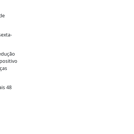
 de
sexta-
redução
positivo
rças
ais 48