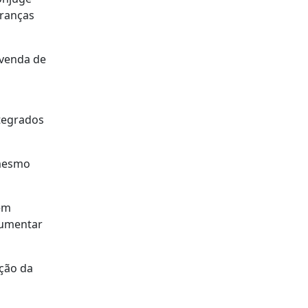
eranças
 venda de
ntegrados
 mesmo
 em
 aumentar
ução da