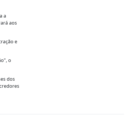
a a
rará aos
tração e
o", o
ses dos
 credores