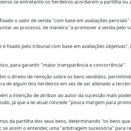
penso se entretanto os herdeiros acordarem a partilha ou 
ixado o valor de venda "com base em avaliações periciais"
untar ao processo, de maneira "a promover a venda pelo v
 é fixado pelo tribunal com base em avaliações objetivas", 
ónico, para garantir "maior transparência e concorrência".
êm o direito de remição sobre os bens vendidos, permitind
ra de algum dos herdeiros em vez de ser alienado a terceir
 a intenção de atribuir ao autor da sucessão mais poder
essão, já que a lei atual concede "pouca margem para prom
ermos da partilha dos seus bens, determinando "os bens qu
r, se assim o entender, uma "arbitragem sucessória" para r