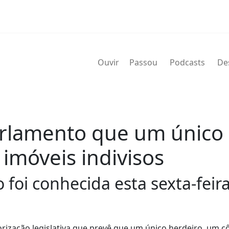
Ouvir
Passou
Podcasts
De
rlamento que um único 
imóveis indivisos
 foi conhecida esta sexta-feira
ização legislativa que prevê que um único herdeiro, um c