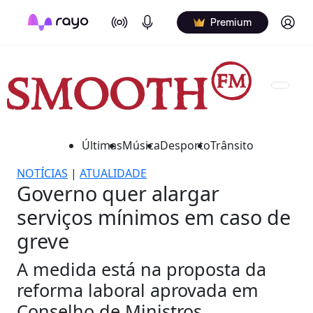
On Air
Podcasts
Log in
Premium
Últimas
Música
Desporto
Trânsito
NOTÍCIAS
|
ATUALIDADE
Governo quer alargar
serviços mínimos em caso de
greve
A medida está na proposta da
reforma laboral aprovada em
Conselho de Ministros.