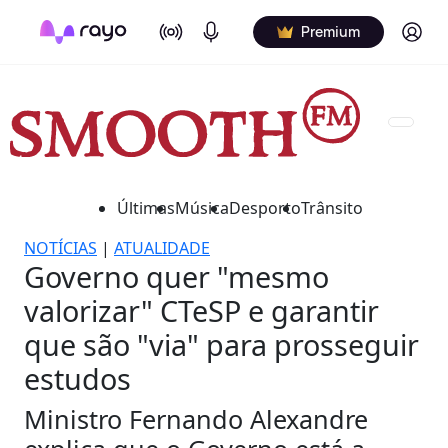
On Air
Podcasts
Log in
Premium
Últimas
Música
Desporto
Trânsito
NOTÍCIAS
|
ATUALIDADE
Governo quer "mesmo
valorizar" CTeSP e garantir
que são "via" para prosseguir
estudos
Ministro Fernando Alexandre