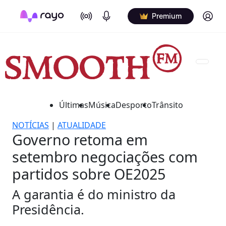
On Air
Podcasts
Log in
Premium
Últimas
Música
Desporto
Trânsito
NOTÍCIAS
|
ATUALIDADE
Governo retoma em
setembro negociações com
partidos sobre OE2025
A garantia é do ministro da
Presidência.