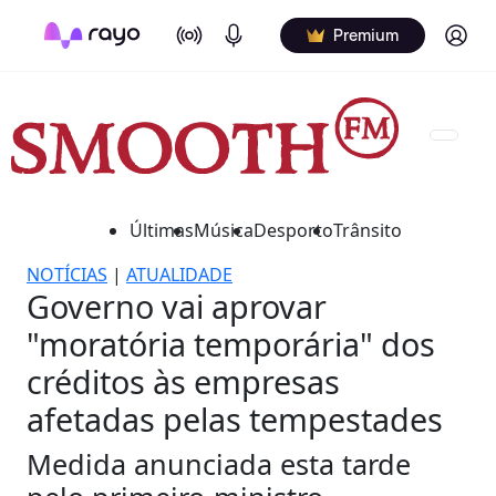
On Air
Podcasts
Log in
Premium
Últimas
Música
Desporto
Trânsito
NOTÍCIAS
|
ATUALIDADE
Governo vai aprovar
"moratória temporária" dos
créditos às empresas
afetadas pelas tempestades
Medida anunciada esta tarde