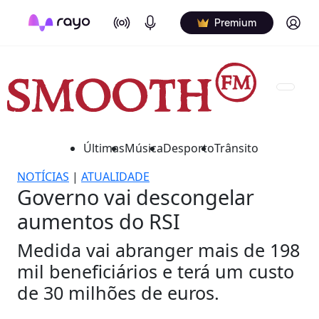
On Air
Podcasts
Log in
Premium
Últimas
Música
Desporto
Trânsito
NOTÍCIAS
|
ATUALIDADE
Governo vai descongelar
aumentos do RSI
Medida vai abranger mais de 198
mil beneficiários e terá um custo
de 30 milhões de euros.