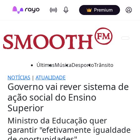
On Air
Podcasts
Log in
Premium
Últimas
Música
Desporto
Trânsito
NOTÍCIAS
|
ATUALIDADE
Governo vai rever sistema de
ação social do Ensino
Superior
Ministro da Educação quer
garantir "efetivamente igualdade
de oportunidades".