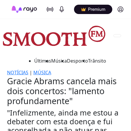
On Air
Podcasts
Log in
Premium
Últimas
Música
Desporto
Trânsito
NOTÍCIAS
|
MÚSICA
Gracie Abrams cancela mais
dois concertos: "lamento
profundamente"
"Infelizmente, ainda me estou a
debater com esta doença e fui
aconselhada a não atuar nas