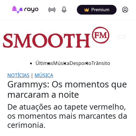
On Air
Podcasts
Log in
Premium
Últimas
Música
Desporto
Trânsito
NOTÍCIAS
|
MÚSICA
Grammys: Os momentos que
marcaram a noite
De atuações ao tapete vermelho,
os momentos mais marcantes da
cerimonia.