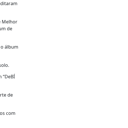
editaram
e Melhor
bum de
 o álbum
solo.
m “DeBÍ
rte de
sos com