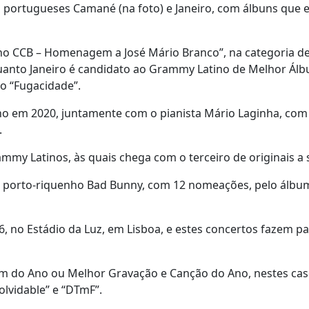
s portugueses Camané (na foto) e Janeiro, com álbuns que 
no CCB – Homenagem a José Mário Branco”, na categoria d
uanto Janeiro é candidato ao Grammy Latino de Melhor Ál
o “Fugacidade”.
o em 2020, juntamente com o pianista Mário Laginha, com
.
mmy Latinos, às quais chega com o terceiro de originais a 
co porto-riquenho Bad Bunny, com 12 nomeações, pelo álbu
, no Estádio da Luz, em Lisboa, e estes concertos fazem pa
m do Ano ou Melhor Gravação e Canção do Ano, nestes ca
lvidable” e “DTmF”.