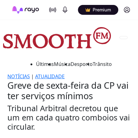
On Air
Podcasts
Log in
Premium
Últimas
Música
Desporto
Trânsito
NOTÍCIAS
|
ATUALIDADE
Greve de sexta-feira da CP vai
ter serviços mínimos
Tribunal Arbitral decretou que
um em cada quatro comboios vai
circular.