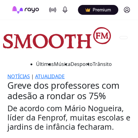
On Air
Podcasts
Log in
Premium
Últimas
Música
Desporto
Trânsito
NOTÍCIAS
|
ATUALIDADE
Greve dos professores com
adesão a rondar os 75%
De acordo com Mário Nogueira,
líder da Fenprof, muitas escolas e
jardins de infância fecharam.