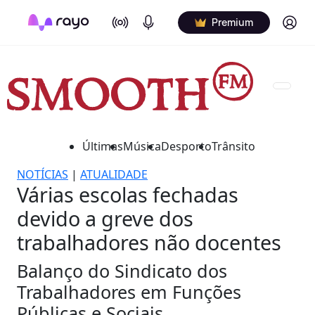
On Air
Podcasts
Log in
Premium
Últimas
Música
Desporto
Trânsito
NOTÍCIAS
|
ATUALIDADE
Várias escolas fechadas
devido a greve dos
trabalhadores não docentes
Balanço do Sindicato dos
Trabalhadores em Funções
Públicas e Sociais.