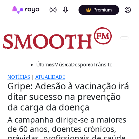
On Air
Podcasts
Log in
Premium
Últimas
Música
Desporto
Trânsito
NOTÍCIAS
|
ATUALIDADE
Gripe: Adesão à vacinação irá
ditar sucesso na prevenção
da carga da doença
A campanha dirige-se a maiores
de 60 anos, doentes crónicos,
grávidas, profissionais de saúde