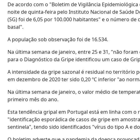
De acordo com o "Boletim de Vigilância Epidemiológica 
noite de quinta-feira pelo Instituto Nacional de Saúde D
(SG) foi de 6,05 por 100.000 habitantes" e o número de 
basal".
A população sob observação foi de 16.534.
Na última semana de janeiro, entre 25 e 31, "não foram
para o Diagnóstico da Gripe identificou um caso de Gri
A intensidade da gripe sazonal é residual no territóri
em dezembro de 2020 ter sido 0,20 ºC inferior "ao norma
Na última semana de janeiro, o valor médio de temperatu
primeiro mês do ano.
Esta tendência gripal em Portugal está em linha com o 
"identificação esporádica de casos de gripe em amostras
sentinela", tendo sido identificados "vírus do tipo A e d
O boletim adverte que a pandemia da doença provocad