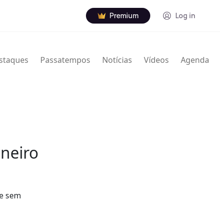
Premium
Log in
staques
Passatempos
Notícias
Vídeos
Agenda
aneiro
 e sem