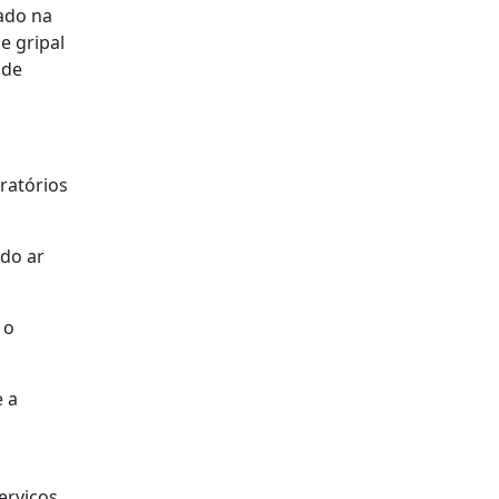
gado na
e gripal
ade
ratórios
 do ar
 o
e a
erviços