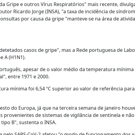
da Gripe e outros Vírus Respiratórios" mais recente, divul
outor Ricardo Jorge (INSA), "a taxa de incidência de síndrom
consultas por causa da gripe "manteve-se na área de ativid
 detetados casos de gripe", mas a Rede portuguesa de Labo
pe A (H1N1).
o português, apesar de o valor médio da temperatura mínima
l", entre 1971 e 2000.
ra mínima foi 6,54 ºC superior ao valor de referência para
resto do Europa, já que na terceira semana de janeiro houv
 provenientes de sistemas de vigilância de sentinela e não
o tipo B", sustenta o INSA.
a pelo SARS-CoV-2 afetou "o modo de funcionamento dos s