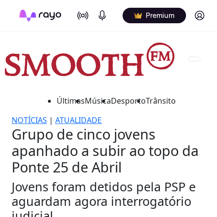
On Air
Podcasts
Log in
Premium
Últimas
Música
Desporto
Trânsito
NOTÍCIAS
|
ATUALIDADE
Grupo de cinco jovens
apanhado a subir ao topo da
Ponte 25 de Abril
Jovens foram detidos pela PSP e
aguardam agora interrogatório
judicial.