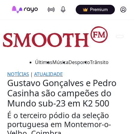
On Air
Podcasts
Log in
Premium
Últimas
Música
Desporto
Trânsito
NOTÍCIAS
|
ATUALIDADE
Gustavo Gonçalves e Pedro
Casinha são campeões do
Mundo sub-23 em K2 500
É o terceiro pódio da seleção
portuguesa em Montemor-o-
Velho, Coimbra.