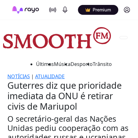
On Air
Podcasts
Log in
Premium
Últimas
Música
Desporto
Trânsito
NOTÍCIAS
|
ATUALIDADE
Guterres diz que prioridade
imediata da ONU é retirar
civis de Mariupol
O secretário-geral das Nações
Unidas pediu cooperação com as
autoridades russas e ucranianas.