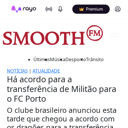
On Air
Podcasts
Log in
Premium
Últimas
Música
Desporto
Trânsito
NOTÍCIAS
|
ATUALIDADE
Há acordo para a
transferência de Militão para
o FC Porto
O clube brasileiro anunciou esta
tarde que chegou a acordo com
os dragões para a transferência