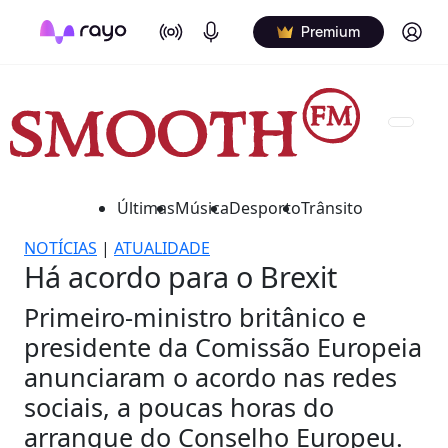
On Air
Podcasts
Log in
Premium
Últimas
Música
Desporto
Trânsito
NOTÍCIAS
|
ATUALIDADE
Há acordo para o Brexit
Primeiro-ministro britânico e
presidente da Comissão Europeia
anunciaram o acordo nas redes
sociais, a poucas horas do
arranque do Conselho Europeu.