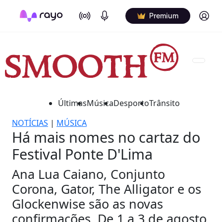
On Air
Podcasts
Log in
Premium
Últimas
Música
Desporto
Trânsito
NOTÍCIAS
|
MÚSICA
Há mais nomes no cartaz do
Festival Ponte D'Lima
Ana Lua Caiano, Conjunto
Corona, Gator, The Alligator e os
Glockenwise são as novas
confirmações. De 1 a 3 de agosto.