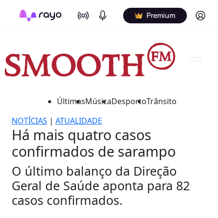
On Air
Podcasts
Log in
Premium
Últimas
Música
Desporto
Trânsito
NOTÍCIAS
|
ATUALIDADE
Há mais quatro casos
confirmados de sarampo
O último balanço da Direção
Geral de Saúde aponta para 82
casos confirmados.