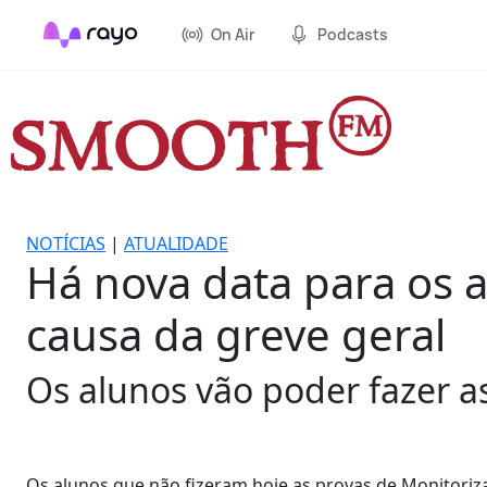
On Air
Podcasts
NOTÍCIAS
|
ATUALIDADE
Há nova data para os 
causa da greve geral
Os alunos vão poder fazer as
Os alunos que não fizeram hoje as provas de Monitoriz