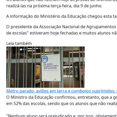
realizá-las na próxima terça-feira, dia 9 de junho.
A informação do Ministério da Educação chegou esta tar
O presidente da Associação Nacional de Agrupamentos e 
de escolas" estiveram hoje fechadas e muitos alunos nã
Leia também
Metro parado, aviões em terra e comboios suprimidos. 
O Ministro da Educação confirmou, entretanto, que a gr
em 52% das escolas, sendo que os alunos que não realiz
"Nenhum aluno será prejudicado e, por isso, obviament