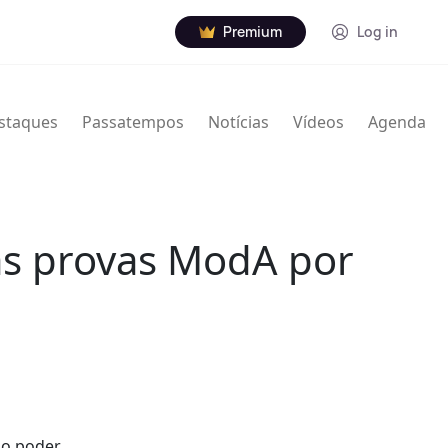
Premium
Log in
staques
Passatempos
Notícias
Vídeos
Agenda
as provas ModA por
ão poder