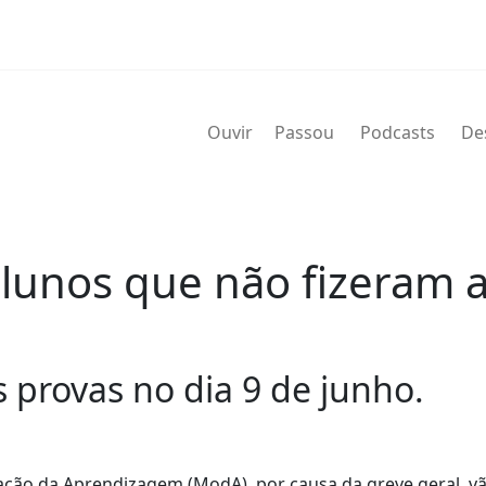
Ouvir
Passou
Podcasts
De
alunos que não fizeram 
 provas no dia 9 de junho.
ação da Aprendizagem (ModA), por causa da greve geral, v