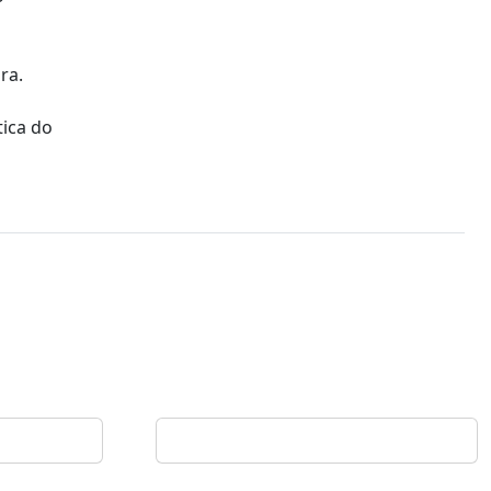
ra.
tica do