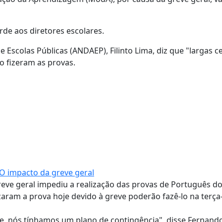
de aos diretores escolares.
Escolas Públicas (ANDAEP), Filinto Lima, diz que "largas c
o fizeram as provas.
O impacto da greve geral
eve geral impediu a realização das provas de Português do
aram a prova hoje devido à greve poderão fazê-lo na terça-
e, nós tínhamos um plano de contingência", disse Fernand