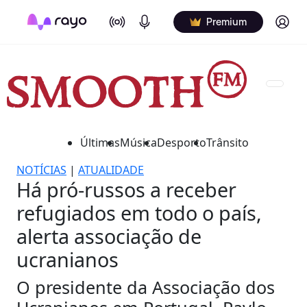
On Air
Podcasts
Log in
Premium
Últimas
Música
Desporto
Trânsito
NOTÍCIAS
|
ATUALIDADE
Há pró-russos a receber
refugiados em todo o país,
alerta associação de
ucranianos
O presidente da Associação dos