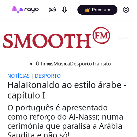
On Air
Podcasts
Log in
Premium
Últimas
Música
Desporto
Trânsito
NOTÍCIAS
|
DESPORTO
HalaRonaldo ao estilo árabe -
capítulo I
O português é apresentado
como reforço do Al-Nassr, numa
cerimónia que paralisa a Arábia
Saudita e não só!