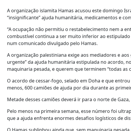
A organização islamita Hamas acusou este domingo Isra
“insignificante” ajuda humanitária, medicamentos e comb
“A ocupação não permitiu o restabelecimento nem a en
combustível continua a ser muito inferior ao estipulado
num comunicado divulgado pelo Hamas.
A organização palestiniana exige aos mediadores e aos
urgente” da ajuda humanitária estipulada no acordo, n
maquinaria pesada, e querem que terminem “todas as ou
O acordo de cessar-fogo, selado em Doha e que entrou 
menos, 600 camiões de ajuda por dia durante as primeir
Metade desses camiões deverá ir para o norte de Gaza, 
Pelo menos na primeira semana, esse número foi ultra
que a ajuda enfrenta enormes desafios logísticos de di
O Hamas sublinhou ainda que, sem maquinaria pesada, 