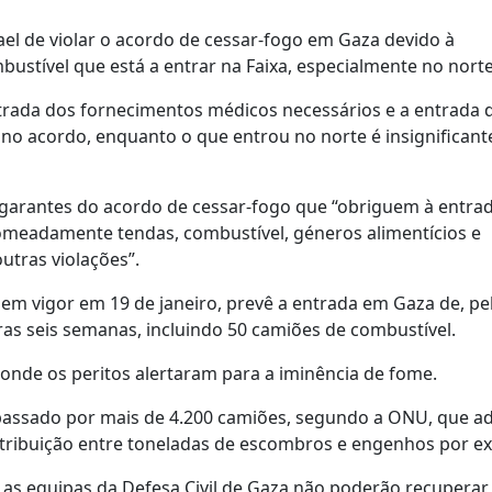
el de violar o acordo de cessar-fogo em Gaza devido à
ustível que está a entrar na Faixa, especialmente no norte
trada dos fornecimentos médicos necessários e a entrada 
 no acordo, enquanto o que entrou no norte é insignificante
 garantes do acordo de cessar-fogo que “obriguem à entra
omeadamente tendas, combustível, géneros alimentícios e
tras violações”.
em vigor em 19 de janeiro, prevê a entrada em Gaza de, pe
as seis semanas, incluindo 50 camiões de combustível.
onde os peritos alertaram para a iminência de fome.
passado por mais de 4.200 camiões, segundo a ONU, que ad
stribuição entre toneladas de escombros e engenhos por exp
as equipas da Defesa Civil de Gaza não poderão recuperar