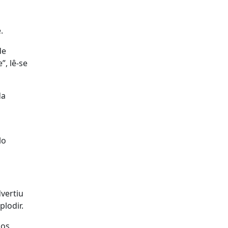
.
de
”, lê-se
da
lo
vertiu
lodir.
 os