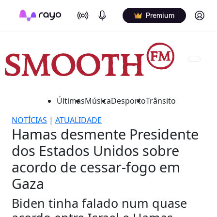
On Air
Podcasts
Log in
Premium
Últimas
Música
Desporto
Trânsito
NOTÍCIAS
|
ATUALIDADE
Hamas desmente Presidente
dos Estados Unidos sobre
acordo de cessar-fogo em
Gaza
Biden tinha falado num quase