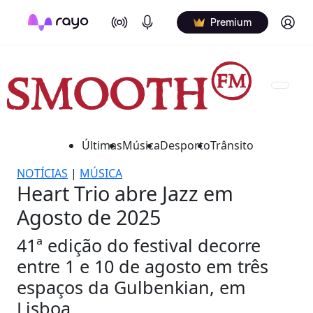
On Air
Podcasts
Log in
Premium
Últimas
Música
Desporto
Trânsito
NOTÍCIAS
|
MÚSICA
Heart Trio abre Jazz em
Agosto de 2025
41ª edição do festival decorre
entre 1 e 10 de agosto em três
espaços da Gulbenkian, em
Lisboa.