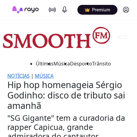
On Air
Podcasts
Log in
Premium
Últimas
Música
Desporto
Trânsito
NOTÍCIAS
|
MÚSICA
Hip hop homenageia Sérgio
Godinho: disco de tributo sai
amanhã
"SG Gigante" tem a curadoria da
rapper Capicua, grande
admiradora do cantautor.