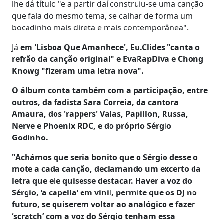
lhe dá título "e a partir daí construiu-se uma canção
que fala do mesmo tema, se calhar de forma um
bocadinho mais direta e mais contemporânea".
Já
em 'Lisboa Que Amanhece', Eu.Clides "canta o
refrão da canção original" e EvaRapDiva e Chong
Knowg "fizeram uma letra nova".
O álbum conta também com a participação, entre
outros, da fadista Sara Correia, da cantora
Amaura, dos 'rappers' Valas, Papillon, Russa,
Nerve e Phoenix RDC, e do próprio Sérgio
Godinho.
"Achámos que seria bonito que o Sérgio desse o
mote a cada canção, declamando um excerto da
letra que ele quisesse destacar. Haver a voz do
Sérgio, ‘a capella’ em vinil, permite que os DJ no
futuro, se quiserem voltar ao analógico e fazer
‘scratch’ com a voz do Sérgio tenham essa