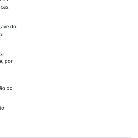
icas.
(ave do
os
ca
e, por
ção do
io