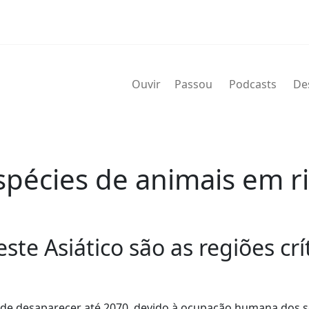
Ouvir
Passou
Podcasts
De
écies de animais em ri
ste Asiático são as regiões crít
o de desaparecer até 2070, devido à ocupação humana dos 