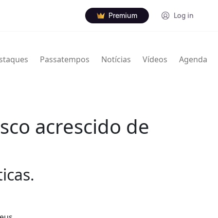
Premium
Log in
staques
Passatempos
Notícias
Vídeos
Agenda
sco acrescido de
icas.
seus