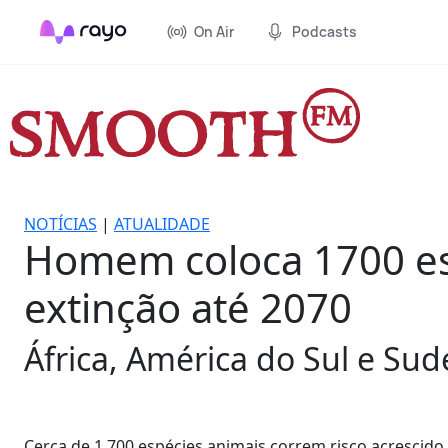
On Air
Podcasts
NOTÍCIAS
|
ATUALIDADE
Homem coloca 1700 esp
extinção até 2070
África, América do Sul e Sude
Cerca de 1 700 espécies animais correm risco acrescid