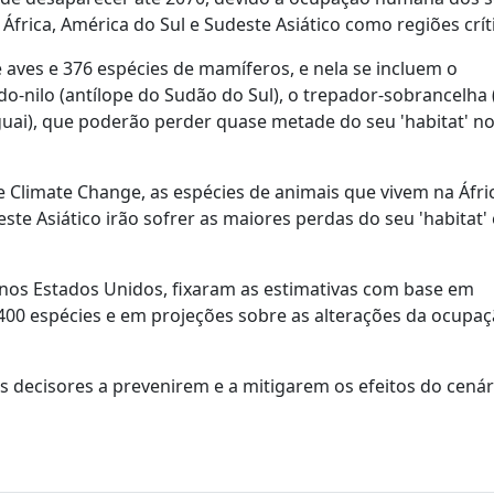
África, América do Sul e Sudeste Asiático como regiões crít
e aves e 376 espécies de mamíferos, e nela se incluem o
o-nilo (antílope do Sudão do Sul), o trepador-sobrancelha 
ruguai), que poderão perder quase metade do seu 'habitat' n
e Climate Change, as espécies de animais que vivem na Áfri
ste Asiático irão sofrer as maiores perdas do seu 'habitat' 
 nos Estados Unidos, fixaram as estimativas com base em
 400 espécies e em projeções sobre as alterações da ocupa
s decisores a prevenirem e a mitigarem os efeitos do cenár