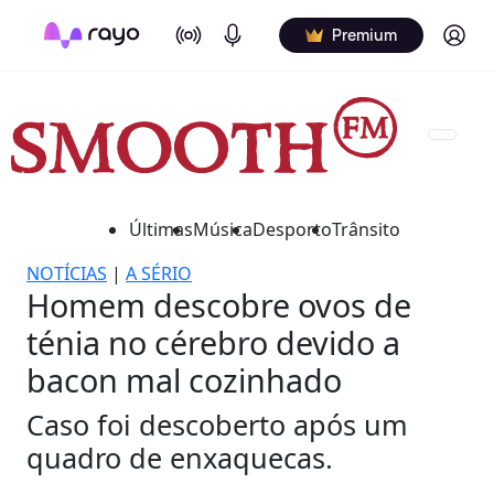
On Air
Podcasts
Log in
Premium
Últimas
Música
Desporto
Trânsito
NOTÍCIAS
|
A SÉRIO
Homem descobre ovos de
ténia no cérebro devido a
bacon mal cozinhado
Caso foi descoberto após um
quadro de enxaquecas.