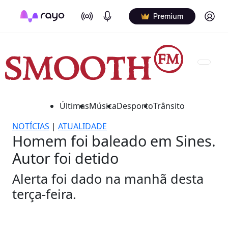
On Air
Podcasts
Log in
Premium
Últimas
Música
Desporto
Trânsito
NOTÍCIAS
|
ATUALIDADE
Homem foi baleado em Sines.
Autor foi detido
Alerta foi dado na manhã desta
terça-feira.